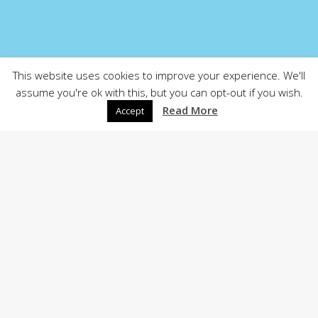
This website uses cookies to improve your experience. We'll
assume you're ok with this, but you can opt-out if you wish.
Read More
Accept
CONTACT
Téléphone:
+32 (0)471 29 89 16
Mail:
al@kidsandplay.be
Adresse : Rue de l'Eglise 17,1640 • Rhode-Saint-Genèse
Adresse : Chaussée de Forest, 621060 • Saint-Gilles