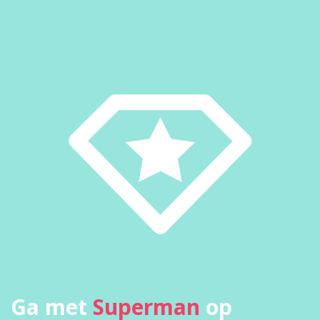
Ga met
Superman
op