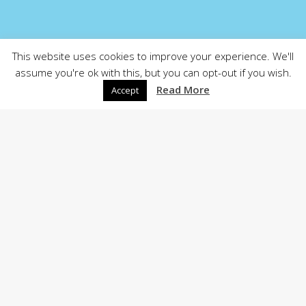
This website uses cookies to improve your experience. We'll
assume you're ok with this, but you can opt-out if you wish.
Read More
Accept
CONTACT
Téléphone:
+32 (0)471 29 89 16
Mail:
al@kidsandplay.be
Adresse : Rue de l'Eglise 17,1640 • Rhode-Saint-Genèse
Adresse : Chaussée de Forest, 621060 • Saint-Gilles